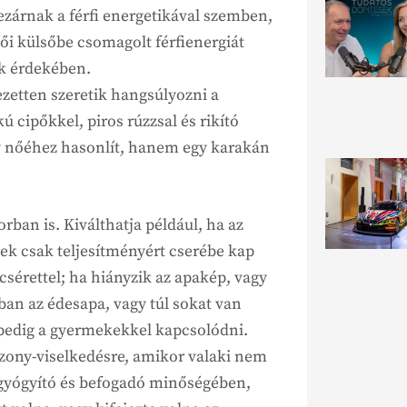
ezárnak a férfi energetikával szemben,
ői külsőbe csomagolt férfienergiát
ük érdekében.
zetten szeretik hangsúlyozni a
 cipőkkel, piros rúzzsal és rikító
y nőéhez hasonlít, hanem egy karakán
ban is. Kiválthatja például, ha az
mek csak teljesítményért cserébe kap
sérettel; ha hiányzik az apakép, vagy
ban az édesapa, vagy túl sokat van
 pedig a gyermekekkel kapcsolódni.
szony-viselkedésre, amikor valaki nem
t gyógyító és befogadó minőségében,