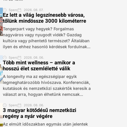
5perc
2026. 08. 07.
Ez lett a világ legszínesebb városa,
tőlünk mindössze 3000 kilométerre
Tengerpart vagy hegyek? Forgalmas
nagyváros vagy nyugodt vidék? Gazdag
kultúra vagy pihentető természet? Általában
ilyen és ehhez hasonló kérdések fordulnak...
5perc
2026. 08. 06.
Több mint wellness – amikor a
hosszú élet szemléletté válik
A longevity ma az egészségipar egyik
legmeghatározóbb hívószava. Konferenciák,
kutatások és nemzetközi szakértők keresik a
választ arra, hogyan élhetünk nemcsak...
5perc
2026. 08. 06.
3 magyar kötődésű nemzetközi
regény a nyár végére
Az elmúlt időszakban egymás után jelentek