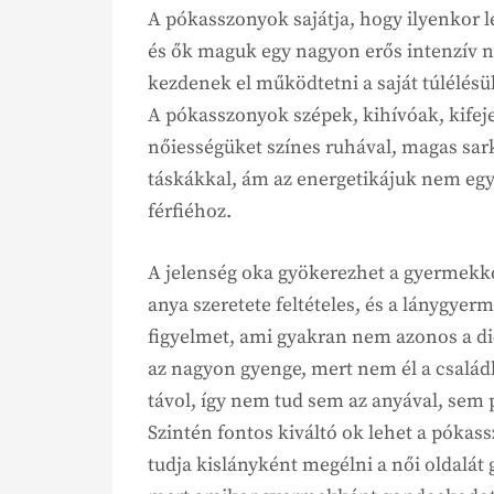
A pókasszonyok sajátja, hogy ilyenkor l
és ők maguk egy nagyon erős intenzív n
kezdenek el működtetni a saját túlélés
A pókasszonyok szépek, kihívóak, kifeje
nőiességüket színes ruhával, magas sarkú
táskákkal, ám az energetikájuk nem eg
férfiéhoz.
A jelenség oka gyökerezhet a gyermekkor
anya szeretete feltételes, és a lánygyer
figyelmet, ami gyakran nem azonos a dic
az nagyon gyenge, mert nem él a család
távol, így nem tud sem az anyával, sem
Szintén fontos kiváltó ok lehet a pókas
tudja kislányként megélni a női oldalá