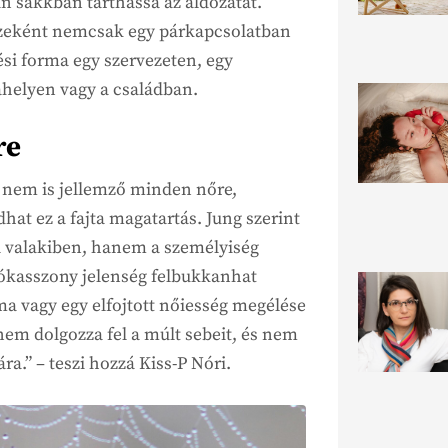
n sakkban tarthassa az áldozatát.
szeként nemcsak egy párkapcsolatban
si forma egy szervezeten, egy
ahelyen vagy a családban.
re
 nem is jellemző minden nőre,
t ez a fajta magatartás. Jung szerint
 valakiben, hanem a személyiség
a pókasszony jelenség felbukkanhat
ma vagy egy elfojtott nőiesség megélése
 nem dolgozza fel a múlt sebeit, és nem
ára.” – teszi hozzá Kiss-P Nóri.