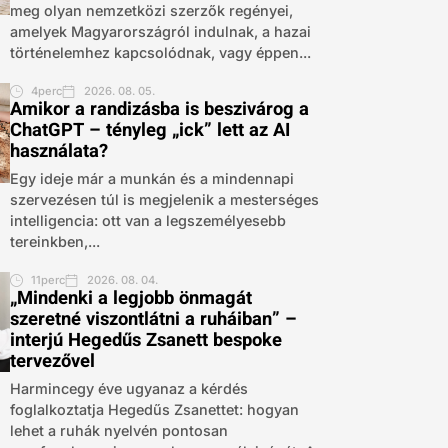
meg olyan nemzetközi szerzők regényei,
amelyek Magyarországról indulnak, a hazai
történelemhez kapcsolódnak, vagy éppen...
4perc
2026. 08. 05.
Amikor a randizásba is beszivárog a
ChatGPT – tényleg „ick” lett az AI
használata?
Egy ideje már a munkán és a mindennapi
szervezésen túl is megjelenik a mesterséges
intelligencia: ott van a legszemélyesebb
tereinkben,...
11perc
2026. 08. 04.
„Mindenki a legjobb önmagát
szeretné viszontlátni a ruháiban” –
interjú Hegedűs Zsanett bespoke
tervezővel
Harmincegy éve ugyanaz a kérdés
foglalkoztatja Hegedűs Zsanettet: hogyan
lehet a ruhák nyelvén pontosan