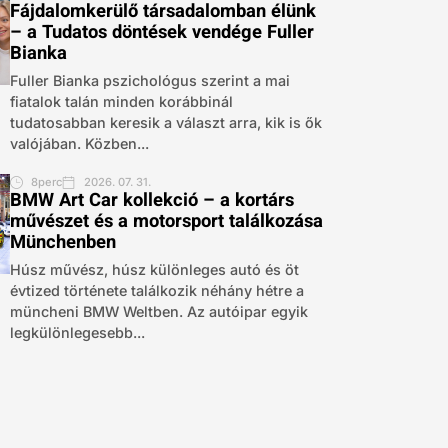
Fájdalomkerülő társadalomban élünk
– a Tudatos döntések vendége Fuller
Bianka
Fuller Bianka pszichológus szerint a mai
fiatalok talán minden korábbinál
tudatosabban keresik a választ arra, kik is ők
valójában. Közben...
8perc
2026. 07. 31.
BMW Art Car kollekció – a kortárs
művészet és a motorsport találkozása
Münchenben
Húsz művész, húsz különleges autó és öt
évtized története találkozik néhány hétre a
müncheni BMW Weltben. Az autóipar egyik
legkülönlegesebb...