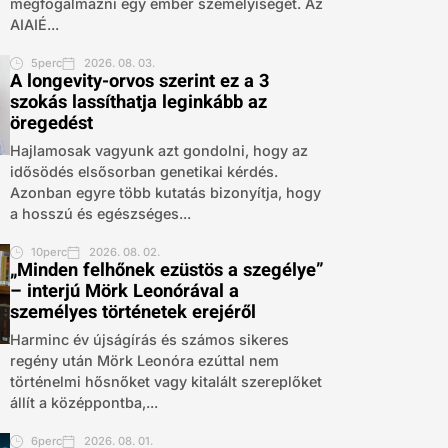
megfogalmazni egy ember személyiségét. Az
AIAIÉ...
5perc
2026. 08. 03.
A longevity-orvos szerint ez a 3
szokás lassíthatja leginkább az
öregedést
Hajlamosak vagyunk azt gondolni, hogy az
idősödés elsősorban genetikai kérdés.
Azonban egyre több kutatás bizonyítja, hogy
a hosszú és egészséges...
10perc
2026. 08. 02.
„Minden felhőnek ezüstös a szegélye”
– interjú Mörk Leonórával a
személyes történetek erejéről
Harminc év újságírás és számos sikeres
regény után Mörk Leonóra ezúttal nem
történelmi hősnőket vagy kitalált szereplőket
állít a középpontba,...
6perc
2026. 08. 01.