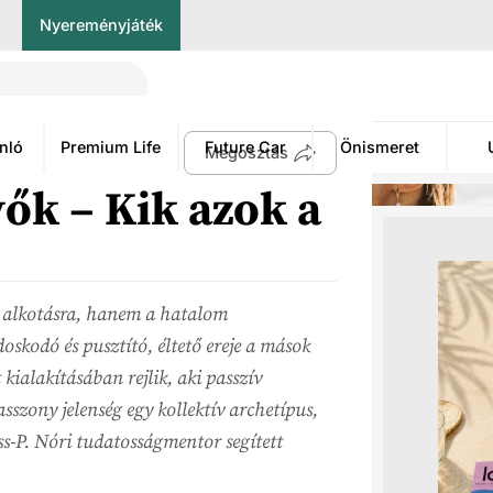
Nyereményjáték
nló
Premium Life
Future Car
Önismeret
Megosztás
ők – Kik azok a
em alkotásra, hanem a hatalom
oskodó és pusztító, éltető ereje a mások
 kialakításában rejlik, aki passzív
szony jelenség egy kollektív archetípus,
s-P. Nóri tudatosságmentor segített