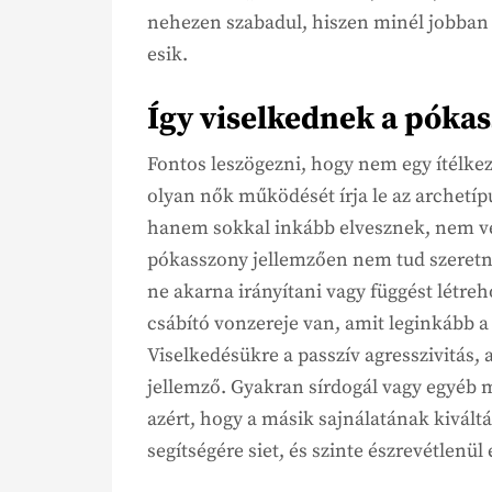
nehezen szabadul, hiszen minél jobban
esik.
Így viselkednek a póka
Fontos leszögezni, hogy nem egy ítélke
olyan nők működését írja le az archetí
hanem sokkal inkább elvesznek, nem 
pókasszony jellemzően nem tud szeretni
ne akarna irányítani vagy függést létre
csábító vonzereje van, amit leginkább a
Viselkedésükre a passzív agresszivitás,
jellemző. Gyakran sírdogál vagy egyéb
azért, hogy a másik sajnálatának kiváltá
segítségére siet, és szinte észrevétlenül