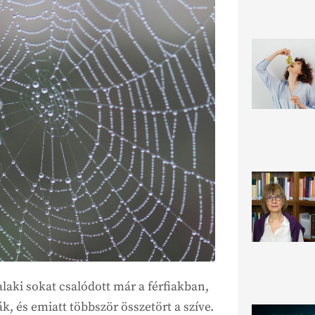
alaki sokat csalódott már a férfiakban,
, és emiatt többször összetört a szíve.