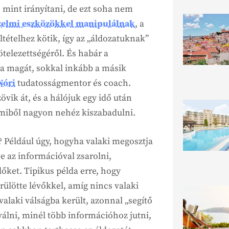
 mint irányítani, de ezt soha nem
zelmi eszközökkel manipulálnak
, a
ltételhez kötik, így az „áldozatuknak”
ötelezettségéről. És habár a
a magát, sokkal inkább a másik
Nóri
tudatosságmentor és coach.
övik át, és a hálójuk egy idő után
 amiből nagyon nehéz kiszabadulni.
? Például úgy, hogyha valaki megosztja
ve az információval zsarolni,
őket. Tipikus példa erre, hogy
ülötte lévőkkel, amíg nincs valaki
alaki válságba került, azonnal „segítő
válni, minél több információhoz jutni,