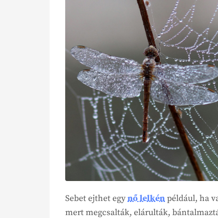
Sebet ejthet egy
nő lelkén
például, ha v
mert megcsalták, elárulták, bántalmazták