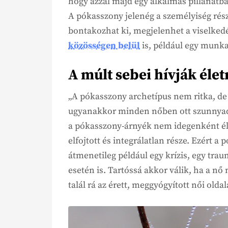
hogy azzal majd egy alkalmas pillanatba
A pókasszony jelenég a személyiség ré
bontakozhat ki, megjelenhet a viselkedé
közösségen belül
is, például egy munk
A múlt sebei hívják élet
„A pókasszony archetípus nem ritka, de
ugyanakkor minden nőben ott szunnyadha
a pókasszony-árnyék nem idegenként él
elfojtott és integrálatlan része. Ezért 
átmenetileg például egy krízis, egy trau
esetén is. Tartóssá akkor válik, ha a nő
talál rá az érett, meggyógyított női oldal