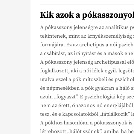
Kik azok a pókasszonyo
A pókasszony jelenségre az analitikus 
tekintenek, mint az árnyékszemélyiség 
formájára. Ez az archetípus a női pszic
a csábítást, az irányítást és a mások ene
A pókasszony jelenség archetípussal elő
foglalkozott, aki a női lélek egyik legsöt
utalva ezzel a pók mítoszbeli és pszich
és népmesékben a pók gyakran a háló szö
aztán „fogyaszt”. E pszichológiai kép sze
nem az érett, önazonos nő energiájából
tesz, és e kapcsolatokból „táplálkozik” le
A pókhoz hasonlóan a pókasszonyok is 
létrehozott „hálót szőnek”, amibe, ha b