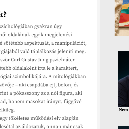
k?
pszichológiában gyakran úgy
női oldalának egyik megjelenési
hé sötétebb aspektusát, a manipulációt,
rgiájából való táplálkozás jeleníti meg.
ször Carl Gustav Jung pszichiáter
étebb oldalaként írta le a karaktert,
ológiai szimbolikájára. A mitológiákban
vője – aki csapdába ejt, befon, és
rint a pókasszony az a női figura, aki
 ad, hanem másokat irányít, függővé
lkileg.
Nem 
egy tökéletes működési elv alapján
elesétál az áldozatuk, onnan már csak