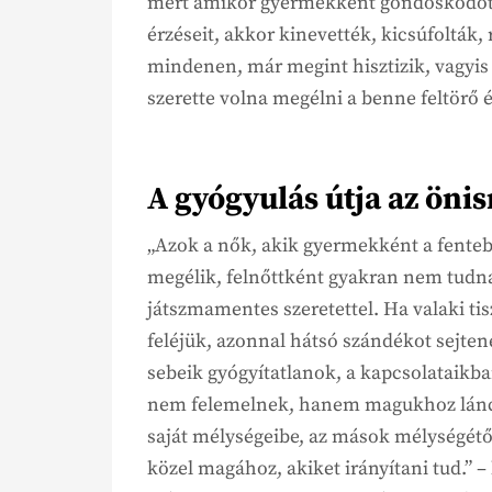
mert amikor gyermekként gondoskodott 
érzéseit, akkor kinevették, kicsúfolták,
mindenen, már megint hisztizik, vagyis
szerette volna megélni a benne feltörő 
A gyógyulás útja az öni
„Azok a nők, akik gyermekként a fenteb
megélik, felnőttként gyakran nem tudna
játszmamentes szeretettel. Ha valaki ti
feléjük, azonnal hátsó szándékot sejte
sebeik gyógyítatlanok, a kapcsolataik
nem felemelnek, hanem magukhoz lánco
saját mélységeibe, az mások mélységétől
közel magához, akiket irányítani tud.” 