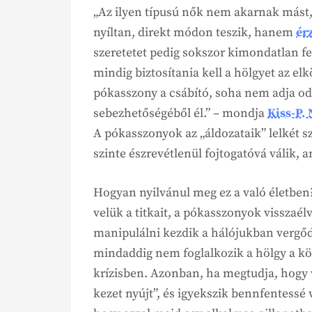
„Az ilyen típusú nők nem akarnak mást,
nyíltan, direkt módon teszik, hanem
ér
szeretetet pedig sokszor kimondatlan fe
mindig biztosítania kell a hölgyet az elk
pókasszony a csábító, soha nem adja od
sebezhetőségéből él.” – mondja
Kiss-P. 
A pókasszonyok az „áldozataik” lelkét sz
szinte észrevétlenül fojtogatóvá válik,
Hogyan nyilvánul meg ez a való életben
velük a titkait, a pókasszonyok visszaél
manipulálni kezdik a hálójukban vergőd
mindaddig nem foglalkozik a hölgy a kör
krízisben. Azonban, ha megtudja, hogy v
kezet nyújt”, és igyekszik bennfentessé 