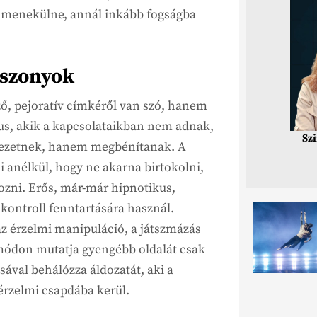
 menekülne, annál inkább fogságba
sszonyok
ző, pejoratív címkéről van szó, hanem
pus, akik a kapcsolataikban nem adnak,
Sz
vezetnek, hanem megbénítanak. A
 anélkül, hogy ne akarna birtokolni,
hozni. Erős, már-már hipnotikus,
 kontroll fenntartására használ.
 az érzelmi manipuláció, a játszmázás
 módon mutatja gyengébb oldalát csak
sával behálózza áldozatát, aki a
 érzelmi csapdába kerül.