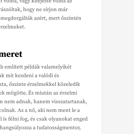
volna, vagy kifejezte volna az
 rászóltak, hogy ne sírjon már
 megdorgálták azért, mert őszintén
érzelmeket.
smeret
b említett példák valamelyikét
k mit kezdeni a valódi és
szta, őszinte érzelmekkel közeledik
nek mögötte. És miután az érzelmi
ban nem adnak, hanem visszatartanak,
lnak. Az a nő, aki nem ment le a
 is félni fog, és csak olyanokat enged
– hangsúlyozza a tudatosságmentor,