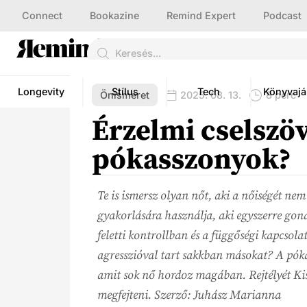
Connect
Bookazine
Remind Expert
Podcast
Longevity
Stílus
Tech
Könyvajá
Önismeret
2025. 08. 13.
8 perc
Érzelmi cselszöv
pókasszonyok?
Te is ismersz olyan nőt, aki a nőiségét n
gyakorlására használja, aki egyszerre gond
feletti kontrollban és a függőségi kapcsolat
agresszióval tart sakkban másokat? A pókas
amit sok nő hordoz magában. Rejtélyét Kis
megfejteni. Szerző: Juhász Marianna