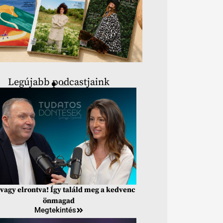
Legújabb podcastjaink
vagy elrontva! Így találd meg a kedvenc
önmagad
Megtekintés