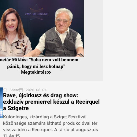
inetár Miklós: "Soha nem volt bennem
pánik, hogy mi lesz holnap”
Megtekintés
3perc
2026. 08. 07.
Rave, újcirkusz és drag show:
exkluzív premierrel készül a Recirquel
a Szigetre
Különleges, kizárólag a Sziget Fesztivál
közönsége számára látható produkcióval tér
vissza idén a Recirquel. A társulat augusztus
11. és 15....