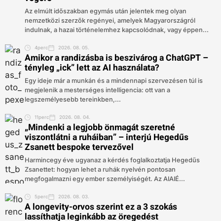
Az elmúlt időszakban egymás után jelentek meg olyan
nemzetközi szerzők regényei, amelyek Magyarországról
indulnak, a hazai történelemhez kapcsolódnak, vagy éppen...
4perc
2026. 08. 05.
Amikor a randizásba is beszivárog a ChatGPT –
tényleg „ick” lett az AI használata?
Egy ideje már a munkán és a mindennapi szervezésen túl is
megjelenik a mesterséges intelligencia: ott van a
legszemélyesebb tereinkben,...
11perc
2026. 08. 04.
„Mindenki a legjobb önmagát szeretné
viszontlátni a ruháiban” – interjú Hegedűs
Zsanett bespoke tervezővel
Harmincegy éve ugyanaz a kérdés foglalkoztatja Hegedűs
Zsanettet: hogyan lehet a ruhák nyelvén pontosan
megfogalmazni egy ember személyiségét. Az AIAIÉ...
5perc
2026. 08. 03.
A longevity-orvos szerint ez a 3 szokás
lassíthatja leginkább az öregedést