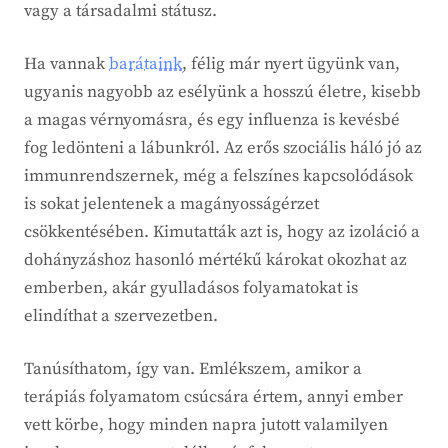
vagy a társadalmi státusz.
Ha vannak
barátaink
, félig már nyert ügyünk van,
ugyanis nagyobb az esélyünk a hosszú életre, kisebb
a magas vérnyomásra, és egy influenza is kevésbé
fog ledönteni a lábunkról. Az erős szociális háló jó az
immunrendszernek, még a felszínes kapcsolódások
is sokat jelentenek a magányosságérzet
csökkentésében. Kimutatták azt is, hogy az izoláció a
dohányzáshoz hasonló mértékű károkat okozhat az
emberben, akár gyulladásos folyamatokat is
elindíthat a szervezetben.
Tanúsíthatom, így van. Emlékszem, amikor a
terápiás folyamatom csúcsára értem, annyi ember
vett körbe, hogy minden napra jutott valamilyen