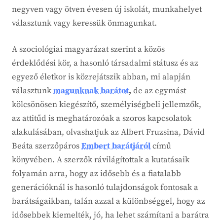
negyven vagy ötven évesen új iskolát, munkahelyet
választunk vagy keressük önmagunkat.
A szociológiai magyarázat szerint a közös
érdeklődési kör, a hasonló társadalmi státusz és az
egyező életkor is közrejátszik abban, mi alapján
választunk
magunknak barátot
,
de az egymást
kölcsönösen kiegészítő, személyiségbeli jellemzők,
az attitűd is meghatározóak a szoros kapcsolatok
alakulásában, olvashatjuk az Albert Fruzsina, Dávid
Beáta szerzőpáros
Embert barátjáról
című
könyvében. A szerzők rávilágítottak a kutatásaik
folyamán arra, hogy az idősebb és a fiatalabb
generációknál is hasonló tulajdonságok fontosak a
barátságaikban, talán azzal a különbséggel, hogy az
idősebbek kiemelték, jó, ha lehet számítani a barátra