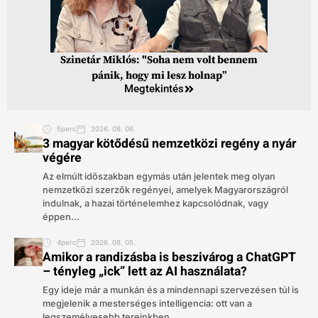
Szinetár Miklós: "Soha nem volt bennem
pánik, hogy mi lesz holnap”
Megtekintés
5perc
2026. 08. 06.
3 magyar kötődésű nemzetközi regény a nyár
végére
Az elmúlt időszakban egymás után jelentek meg olyan
nemzetközi szerzők regényei, amelyek Magyarországról
indulnak, a hazai történelemhez kapcsolódnak, vagy
éppen...
4perc
2026. 08. 05.
Amikor a randizásba is beszivárog a ChatGPT
– tényleg „ick” lett az AI használata?
Egy ideje már a munkán és a mindennapi szervezésen túl is
megjelenik a mesterséges intelligencia: ott van a
legszemélyesebb tereinkben,...