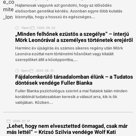
Hajlamosak vagyunk azt gondolni, hogy az idősödés
elsősorban genetikai kérdés. Azonban egyre több kutatás
bizonyítja, hogy a hosszú és egészséges...
10perc
2026. 08. 02.
„Minden felhőnek ezüstös a szegélye” – interjú
Mörk Leonórával a személyes történetek erejéről
Harminc év újságírás és számos sikeres regény után Mörk
Leonóra ezúttal nem történelmi hősnőket vagy kitalált
szereplőket állít a középpontba,...
6perc
2026. 08. 01.
Fájdalomkerülő társadalomban élünk – a Tudatos
döntések vendége Fuller Bianka
Fuller Bianka pszichológus szerint a mai fiatalok talán minden
korábbinál tudatosabban keresik a választ arra, kik is ők
valójában. Közben...
2026. 07. 31.
„Lehet, hogy nem elvesztetted önmagad, csak már
más lettél” – Krizsó Szilvia vendége Wolf Kati