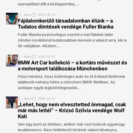
szereplőket állít a középpontba,...
6perc
2026. 08. 01.
Fájdalomkerülő társadalomban élünk – a
Tudatos döntések vendége Fuller Bianka
Fuller Bianka pszichológus szerint a mai fiatalok talán
minden korábbinál tudatosabban keresik a választ arra, kik is
ők valójában. Közben...
8perc
2026. 07. 31.
BMW Art Car kollekció – a kortárs művészet és
a motorsport találkozása Münchenben
Húsz művész, húsz különleges autó és öt évtized története
találkozik néhány hétre a müncheni BMW Weltben. Az
autóipar egyik legkülönlegesebb...
4perc
2026. 07. 31.
„Lehet, hogy nem elvesztetted önmagad, csak
már más lettél” – Krizsó Szilvia vendége Wolf
Kati
Van egy pont az életben, amikor már nem tudunk ugyanúgy
továbbmenni. Nem feltétlenül történik valami látványos,