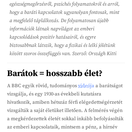
egészségmegőrzésről, pszichés folyamatokról és arról,
hogy a baráti kapcsolatok ugyanolyan fontosak, mint
a megfelelő táplálkozás. De folyamatosan újabb
információk látnak napvilágot az emberi
kapcsolódások pozitív hatásairól, és egyre
biztosabbnak látszik, hogy a fizikai és lelki jólétünk
között szoros összefüggés van. Szerző: Országh Kitti
Barátok = hosszabb élet?
A BBC egyik rövid, tudományos
videója
a barátságot
vizsgálja, és egy 1930-as évekbeli kutatásra
hivatkozik, amiben hétszáz férfi elégedettségérzetét
vizsgálták a saját életüket illetően. A felmérés végén
a megkérdezettek életét sokkal inkább befolyásolták
az emberi kapcsolataik, mintsem a pénz, a hírnév