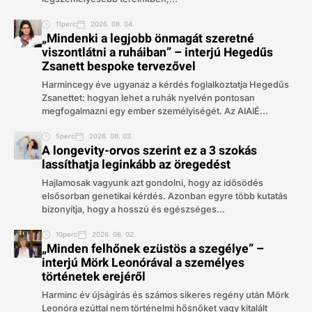
11perc
2026. 08. 04.
„Mindenki a legjobb önmagát szeretné
viszontlátni a ruháiban” – interjú Hegedűs
Zsanett bespoke tervezővel
Harmincegy éve ugyanaz a kérdés foglalkoztatja Hegedűs
Zsanettet: hogyan lehet a ruhák nyelvén pontosan
megfogalmazni egy ember személyiségét. Az AIAIÉ...
5perc
2026. 08. 03.
A longevity-orvos szerint ez a 3 szokás
lassíthatja leginkább az öregedést
Hajlamosak vagyunk azt gondolni, hogy az idősödés
elsősorban genetikai kérdés. Azonban egyre több kutatás
bizonyítja, hogy a hosszú és egészséges...
10perc
2026. 08. 02.
„Minden felhőnek ezüstös a szegélye” –
interjú Mörk Leonórával a személyes
történetek erejéről
Harminc év újságírás és számos sikeres regény után Mörk
Leonóra ezúttal nem történelmi hősnőket vagy kitalált