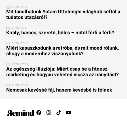
2026. 07. 30.
Mit tanulhatunk Yotam Ottolenghi világhírű séftől a
tudatos utazásról?
2026. 07. 29.
Király, harcos, szerető, bölcs – mitől férfi a férfi?
2026. 07. 28.
Miért kapaszkodunk a retróba, és mit mond rólunk,
ahogy a modernhez viszonyulunk?
2026. 07. 27.
Az egészség illúziója: Miért csap be a fitnesz
marketing és hogyan veheted vissza az irányítást?
2026. 07. 27.
Nemcsak kevésbé fáj, hanem kevésbé is félnek