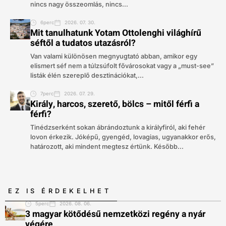
nincs nagy összeomlás, nincs...
6perc
2026. 07. 30.
Mit tanulhatunk Yotam Ottolenghi világhírű
séftől a tudatos utazásról?
Van valami különösen megnyugtató abban, amikor egy
elismert séf nem a túlzsúfolt fővárosokat vagy a „must-see”
listák élén szereplő desztinációkat,...
7perc
2026. 07. 29.
Király, harcos, szerető, bölcs – mitől férfi a
férfi?
Tinédzserként sokan ábrándoztunk a királyfiról, aki fehér
lovon érkezik. Jóképű, gyengéd, lovagias, ugyanakkor erős,
határozott, aki mindent megtesz értünk. Később...
EZ IS ÉRDEKELHET
5perc
2026. 08. 06.
3 magyar kötődésű nemzetközi regény a nyár
végére