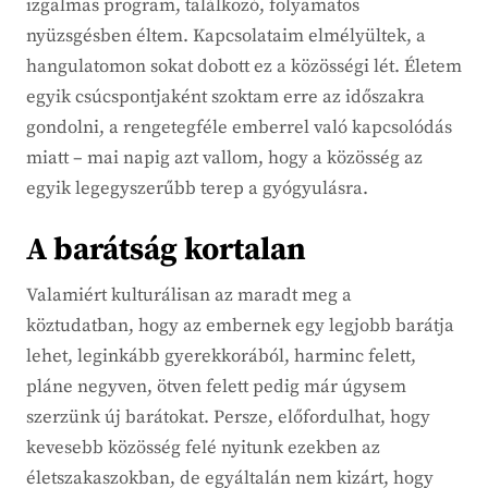
izgalmas program, találkozó, folyamatos
nyüzsgésben éltem. Kapcsolataim elmélyültek, a
hangulatomon sokat dobott ez a közösségi lét. Életem
egyik csúcspontjaként szoktam erre az időszakra
gondolni, a rengetegféle emberrel való kapcsolódás
miatt – mai napig azt vallom, hogy a közösség az
egyik legegyszerűbb terep a gyógyulásra.
A barátság kortalan
Valamiért kulturálisan az maradt meg a
köztudatban, hogy az embernek egy legjobb barátja
lehet, leginkább gyerekkorából, harminc felett,
pláne negyven, ötven felett pedig már úgysem
szerzünk új barátokat. Persze, előfordulhat, hogy
kevesebb közösség felé nyitunk ezekben az
életszakaszokban, de egyáltalán nem kizárt, hogy