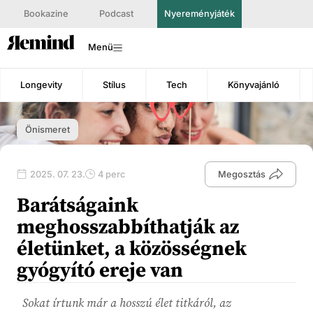
Bookazine
Podcast
Nyereményjáték
Menü
Longevity
Stílus
Tech
Könyvajánló
Önismeret
2025. 07. 23.
4 perc
Megosztás
Barátságaink
meghosszabbíthatják az
életünket, a közösségnek
gyógyító ereje van
Sokat írtunk már a hosszú élet titkáról, az