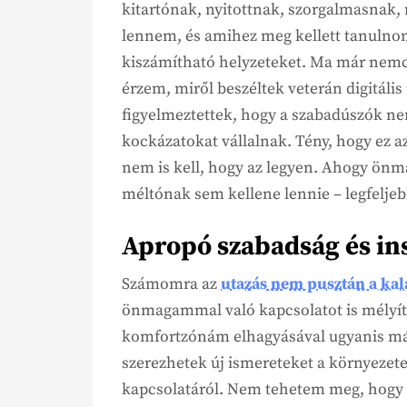
kitartónak, nyitottnak, szorgalmasnak,
lennem, és amihez meg kellett tanulno
kiszámítható helyzeteket. Ma már nemc
érzem, miről beszéltek veterán digitál
figyelmeztettek, hogy a szabadúszók ne
kockázatokat vállalnak. Tény, hogy ez 
nem is kell, hogy az legyen. Ahogy önm
méltónak sem kellene lennie – legfeljeb
Apropó szabadság és in
Számomra az
utazás nem pusztán a kala
önmagammal való kapcsolatot is mélyíti.
komfortzónám elhagyásával ugyanis más
szerezhetek új ismereteket a környeze
kapcsolatáról. Nem tehetem meg, hogy 