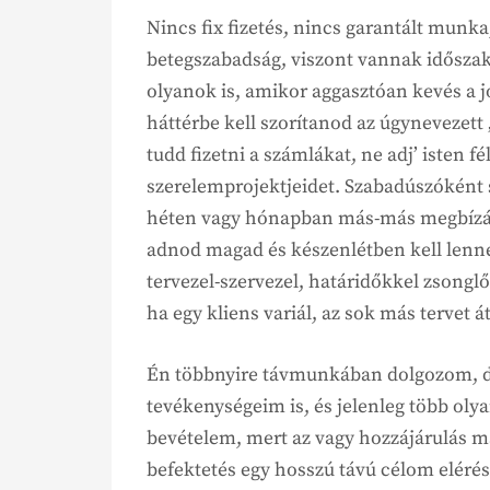
Nincs fix fizetés, nincs garantált munka
betegszabadság, viszont vannak időszak
olyanok is, amikor aggasztóan kevés a j
háttérbe kell szorítanod az úgynevezett
tudd fizetni a számlákat, ne adj’ isten fé
szerelemprojektjeidet. Szabadúszóként
héten vagy hónapban más-más megbízásr
adnod magad és készenlétben kell len
tervezel-szervezel, határidőkkel zsong
ha egy kliens variál, az sok más tervet át
Én többnyire távmunkában dolgozom, d
tevékenységeim is, és jelenleg több olya
bevételem, mert az vagy hozzájárulás 
befektetés egy hosszú távú célom eléré