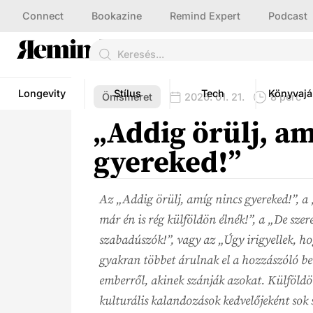
Connect
Bookazine
Remind Expert
Podcast
Longevity
Stílus
Tech
Könyvajá
Önismeret
2026. 01. 21.
8 perc
„Addig örülj, am
gyereked!”
Az „Addig örülj, amíg nincs gyereked!”, a
már én is rég külföldön élnék!”, a „De szer
szabadúszók!”, vagy az „Úgy irigyellek, ho
gyakran többet árulnak el a hozzászóló bel
emberről, akinek szánják azokat. Külföldö
kulturális kalandozások kedvelőjeként sok 