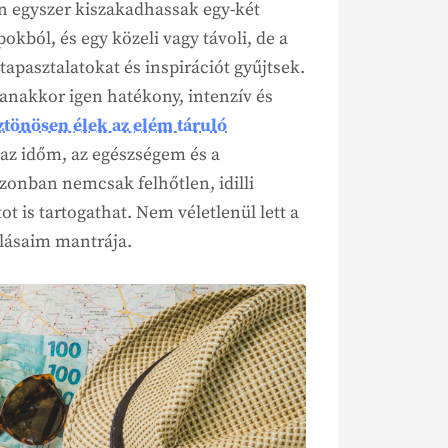
n egyszer kiszakadhassak egy-két
ból, és egy közeli vagy távoli, de a
tapasztalatokat és inspirációt gyűjtsek.
anakkor igen hatékony, intenzív és
ztönösen élek az elém táruló
az időm, az egészségem és a
onban nemcsak felhőtlen, idilli
t is tartogathat. Nem véletlenül lett a
ulásaim mantrája.