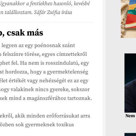
 Ugyanakkor a fentiekhez hasonló, kevésbé
n találkoztam. Sáfár Zsófia írása
b, csak más
– legyen az egy poénosnak szánt
elszínre törése, egyes címzettekről
het fel. Ha nem is rosszindulatú, egy
zést hordozza, hogy a gyermektelenség
let értékét vagy nehézségét ez az egy
ogy valakinek nincs gyereke, sokszor
 ezek mind a magánszférához tartoznak.
ekről, akik minden erőforrásukat arra
Nem 
közben sok gyermeknek toxikus