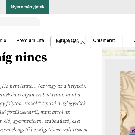
Nyereményjáték
nló
Premium Life
Future Car
Önismeret
Megosztás
íg nincs
 „Ha nem lenne… (ez vagy az a helyzet),
etnék én is olyan szabad lenni, mint a
gy folyton utazol!” típusú megjegyzések
ső feszültségeiről, mint arról az
n élő, gyermektelen, szabadúszó, és a
szívmelengető beszélgetésben volt részem