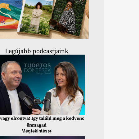
Legújabb podcastjaink
vagy elrontva! Így találd meg a kedvenc
önmagad
Megtekintés