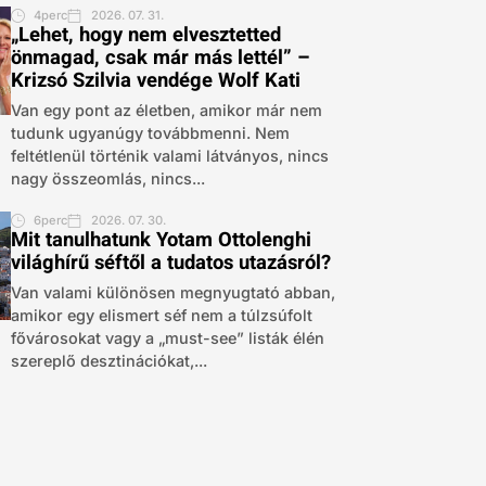
4perc
2026. 07. 31.
„Lehet, hogy nem elvesztetted
önmagad, csak már más lettél” –
Krizsó Szilvia vendége Wolf Kati
Van egy pont az életben, amikor már nem
tudunk ugyanúgy továbbmenni. Nem
feltétlenül történik valami látványos, nincs
nagy összeomlás, nincs...
6perc
2026. 07. 30.
Mit tanulhatunk Yotam Ottolenghi
világhírű séftől a tudatos utazásról?
Van valami különösen megnyugtató abban,
amikor egy elismert séf nem a túlzsúfolt
fővárosokat vagy a „must-see” listák élén
szereplő desztinációkat,...