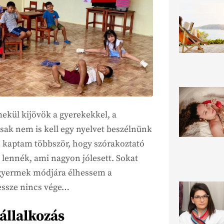
emekül kijövök a gyerekekkel, a
ak nem is kell egy nyelvet beszélnünk
 kaptam többször, hogy szórakoztató
s lennék, ami nagyon jólesett. Sokat
 gyermek módjára élhessem a
ssze nincs vége…
állalkozás