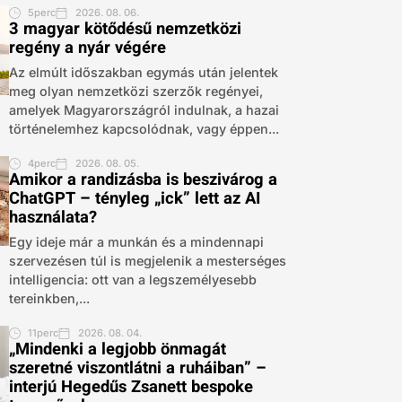
5perc
2026. 08. 06.
3 magyar kötődésű nemzetközi
regény a nyár végére
Az elmúlt időszakban egymás után jelentek
meg olyan nemzetközi szerzők regényei,
amelyek Magyarországról indulnak, a hazai
történelemhez kapcsolódnak, vagy éppen...
4perc
2026. 08. 05.
Amikor a randizásba is beszivárog a
ChatGPT – tényleg „ick” lett az AI
használata?
Egy ideje már a munkán és a mindennapi
szervezésen túl is megjelenik a mesterséges
intelligencia: ott van a legszemélyesebb
tereinkben,...
11perc
2026. 08. 04.
„Mindenki a legjobb önmagát
szeretné viszontlátni a ruháiban” –
interjú Hegedűs Zsanett bespoke