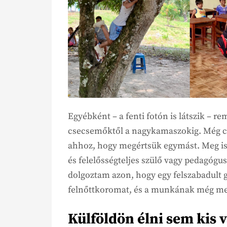
Egyébként – a fenti fotón is látszik – r
csecsemőktől a nagykamaszokig. Még cs
ahhoz, hogy megértsük egymást. Meg is
és felelősségteljes szülő vagy pedagógu
dolgoztam azon, hogy egy felszabadult
felnőttkoromat, és a munkának még me
Külföldön élni sem kis v