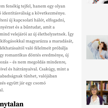
em fenékig tejfel, hanem egy olyan
ó identitásválság a következménye.
teni új kapcsolati hálót, elfogadni,
nyérzet és a bűntudat, amit a
 mind velejárói az új élethelyzetnek. Így
 kifogásokkal magyarázza a maradását,
ékhatásaitól való félelmeit próbálja
egy romantikus döntés eredménye, új
lkozás – és nem megoldás mindenre,
vel és hátrányaival. Csakúgy, mint a
szabadságnak tűnhet, valójában
és együtt jár egy csomó
al.
onytalan