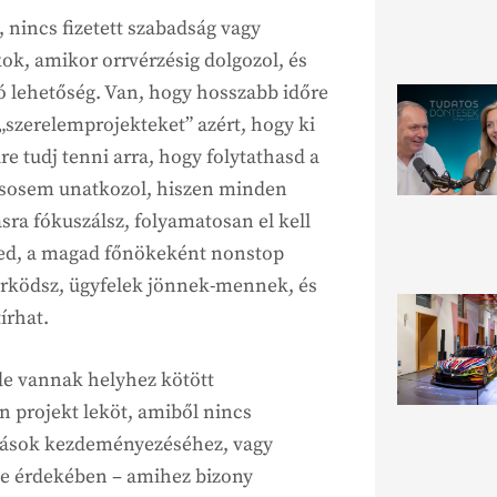
, nincs fizetett szabadság vagy
ok, amikor orrvérzésig dolgozol, és
ó lehetőség. Van, hogy hosszabb időre
 „szerelemprojekteket” azért, hogy ki
lre tudj tenni arra, hogy folytathasd a
 sosem unatkozol, hiszen minden
a fókuszálsz, folyamatosan el kell
ned, a magad főnökeként nonstop
lőrködsz, ügyfelek jönnek-mennek, és
írhat.
e vannak helyhez kötött
n projekt leköt, amiből nincs
mások kezdeményezéséhez, vagy
se érdekében – amihez bizony