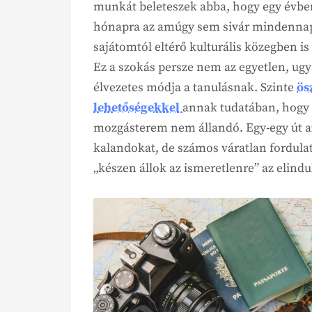
munkát beleteszek abba, hogy egy évbe
hónapra az amúgy sem sivár mindennapok
sajátomtól eltérő kulturális közegben is 
Ez a szokás persze nem az egyetlen, ugy
élvezetes módja a tanulásnak. Szinte
ös
lehetőségekkel
annak tudatában, hogy 
mozgásterem nem állandó. Egy-egy út az
kalandokat, de számos váratlan fordulato
„készen állok az ismeretlenre” az elind