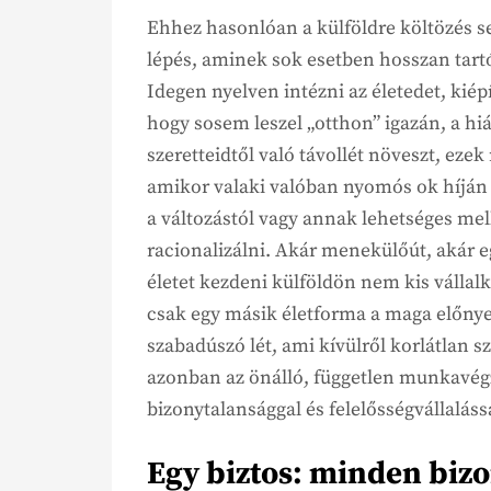
Ehhez hasonlóan a külföldre költözés s
lépés, aminek sok esetben hosszan tart
Idegen nyelven intézni az életedet, kiépí
hogy sosem leszel „otthon” igazán, a hiá
szeretteidtől való távollét növeszt, ezek
amikor valaki valóban nyomós ok híján
a változástól vagy annak lehetséges mell
racionalizálni. Akár menekülőút, akár 
életet kezdeni külföldön nem kis válla
csak egy másik életforma a maga előnyei
szabadúszó lét, ami kívülről korlátlan 
azonban az önálló, független munkavégz
bizonytalansággal és felelősségvállaláss
Egy biztos: minden biz