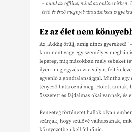
– mind az offline, mind az online térben.
értő és érző megnyilvánulásokkal is gyakra
Ez az élet nem könnyeb
Az „Addig örülj, amíg nincs gyereked!” 
komment vagy egy személyes megbánás f
lepereg, míg másokban mély sebeket tép
ilyen megjegyzés azt a súlyos feltétele
egyenlő a gondtalansággal. Mintha egy é
tényező határozná meg. Holott annak, h
összetett és fájdalmas okai vannak, és
Rengeteg történetet hallok olyan ember
szánják, hogy szülővé válhassanak, mi
környezetben kell felnőnie.