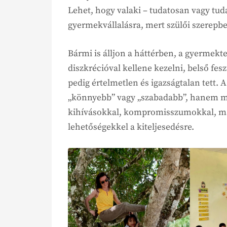
Lehet, hogy valaki – tudatosan vagy tud
gyermekvállalásra, mert szülői szerepb
Bármi is álljon a háttérben, a gyermekt
diszkrécióval kellene kezelni, belső fes
pedig értelmetlen és igazságtalan tett.
„könnyebb” vagy „szabadabb”, hanem má
kihívásokkal, kompromisszumokkal, m
lehetőségekkel a kiteljesedésre.