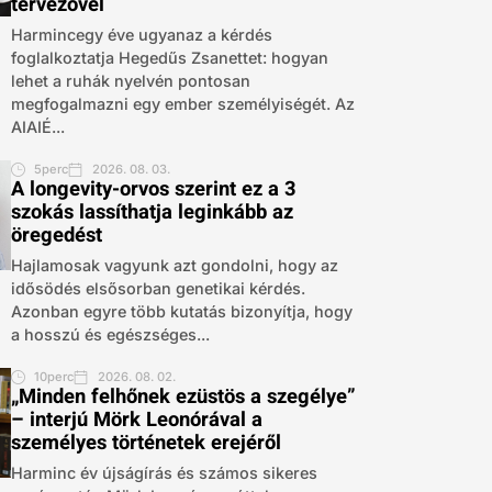
tervezővel
Harmincegy éve ugyanaz a kérdés
foglalkoztatja Hegedűs Zsanettet: hogyan
lehet a ruhák nyelvén pontosan
megfogalmazni egy ember személyiségét. Az
AIAIÉ...
5perc
2026. 08. 03.
A longevity-orvos szerint ez a 3
szokás lassíthatja leginkább az
öregedést
Hajlamosak vagyunk azt gondolni, hogy az
idősödés elsősorban genetikai kérdés.
Azonban egyre több kutatás bizonyítja, hogy
a hosszú és egészséges...
10perc
2026. 08. 02.
„Minden felhőnek ezüstös a szegélye”
– interjú Mörk Leonórával a
személyes történetek erejéről
Harminc év újságírás és számos sikeres