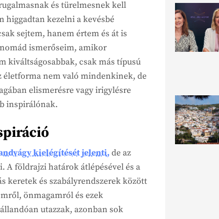
 rugalmasnak és türelmesnek kell
m higgadtan kezelni a kevésbé
sak sejtem, hanem értem és át is
is nomád ismerőseim, amikor
m kiváltságosabbak, csak más típusú
az életforma nem való mindenkinek, de
agában elismerésre vagy irigylésre
b inspirálónak.
spiráció
ndvágy kielégítését jelenti,
de az
 A földrajzi határok átlépésével és a
 keretek és szabályrendszerek között
temről, önmagamról és ezek
állandóan utazzak, azonban sok