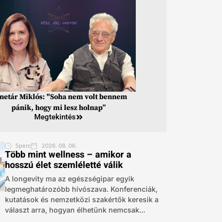
inetár Miklós: "Soha nem volt bennem
pánik, hogy mi lesz holnap”
Megtekintés
5perc
2026. 08. 06.
Több mint wellness – amikor a
hosszú élet szemléletté válik
A longevity ma az egészségipar egyik
legmeghatározóbb hívószava. Konferenciák,
kutatások és nemzetközi szakértők keresik a
választ arra, hogyan élhetünk nemcsak...