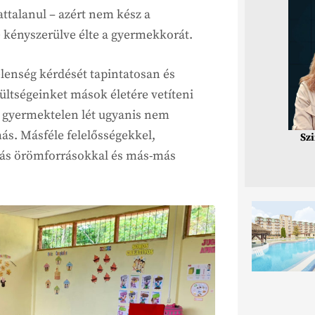
attalanul – azért nem kész a
e kényszerülve élte a gyermekkorát.
elenség kérdését tapintatosan és
zültségeinket mások életére vetíteni
 A gyermektelen lét ugyanis nem
s. Másféle felelősségekkel,
Sz
ás örömforrásokkal és más-más