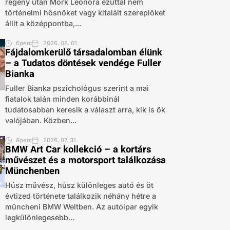
regény után Mörk Leonóra ezúttal nem
történelmi hősnőket vagy kitalált szereplőket
állít a középpontba,...
6perc
2026. 08. 01.
Fájdalomkerülő társadalomban élünk
– a Tudatos döntések vendége Fuller
Bianka
Fuller Bianka pszichológus szerint a mai
fiatalok talán minden korábbinál
tudatosabban keresik a választ arra, kik is ők
valójában. Közben...
8perc
2026. 07. 31.
BMW Art Car kollekció – a kortárs
művészet és a motorsport találkozása
Münchenben
Húsz művész, húsz különleges autó és öt
évtized története találkozik néhány hétre a
müncheni BMW Weltben. Az autóipar egyik
legkülönlegesebb...